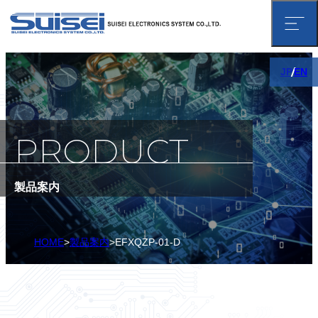
HOME
PRODUCT
BUSINESS
COMPANY
製品案内
MESSAGE
PROFILE
PHILOSOPHY
製品案内
HOME
EFXQZP-01-D
ACCESS
NEWS
SITE MAP